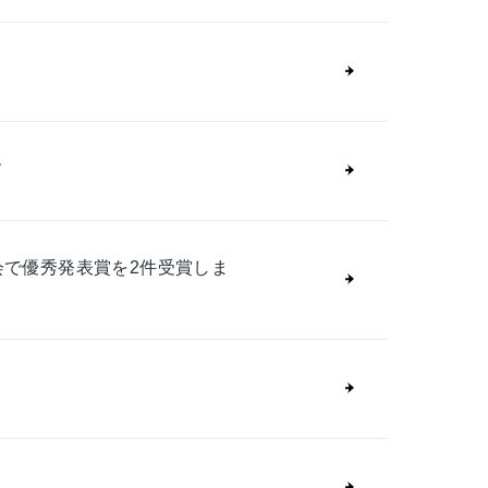
す
会で優秀発表賞を2件受賞しま