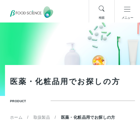
検索
メニュー
医
薬
・
化
粧
品
用
で
お
探
し
の
方
PRODUCT
ホーム
取扱製品
医薬・化粧品用でお探しの方