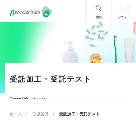
検索
メニュー
受
託
加
工
・
受
託
テ
ス
ト
Contract Manufacturing
ホーム
取扱製品
受託加工・受託テスト