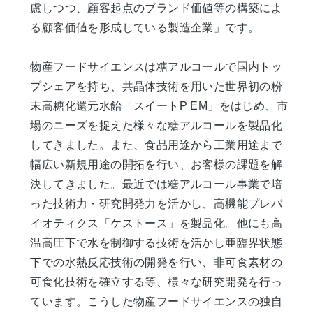
慮しつつ、顧客起点のブランド価値等の構築によ
る顧客価値を形成している製造企業」です。
物産フードサイエンスは糖アルコールで国内トッ
プシェアを持ち、共晶体技術を用いた世界初の粉
末高糖化還元水飴「スイートP EM」をはじめ、市
場のニーズを捉えた様々な糖アルコールを製品化
してきました。また、食品用途から工業用途まで
幅広い新規用途の開拓を行い、お客様の課題を解
決してきました。最近では糖アルコール事業で培
った技術力・研究開発力を活かし、高機能プレバ
イオティクス「ケストース」を製品化。他にも高
温高圧下で水を制御する技術を活かし亜臨界状態
下での水熱反応技術の開発を行い、非可食素材の
可食化技術を確立する等、様々な研究開発を行っ
ています。こうした物産フードサイエンスの独自