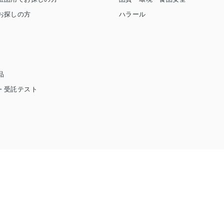
お探しの方
ハラール
品
・受託テスト