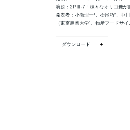
演題：2PⅢ-7「様々なオリゴ糖
発表者：小瀬理一¹、栃尾巧²、中川
（東京農業大学¹、物産フードサイ
ダウンロード