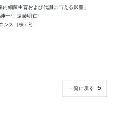
が腸内細菌生育および代謝に与える影響」
純一¹、遠藤明仁¹
エンス（株）²）
一覧に戻る