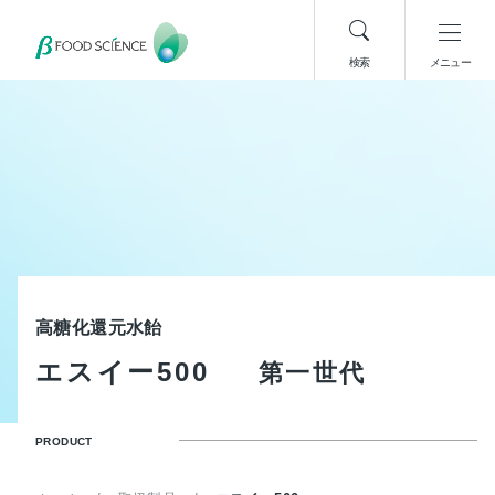
検索
メニュー
高糖化還元水飴
エ
ス
イ
ー
5
0
0
第
一
世
代
PRODUCT