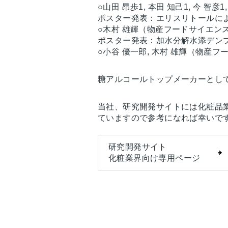
○⼭⽥ 昂歩1, 本⽥ 知⼰1, 今 智
ポスター発表：エリスリトールに
○⽊村 雄輝（物産フードサイエン
ポスター発表：加⽔分解⽔添デン
○⼩⾕ 優⼀郎, ⽊村 雄輝（物産
糖アルコールトップメーカーとし
当社、研究開発サイトには化粧品
ていますので参考になれば幸いで
研究開発サイト
化粧業界向け専用ページ